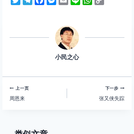
T
T
F
M
E
Li
W
C
w
el
a
e
m
n
h
o
itt
e
c
s
ai
e
at
p
er
gr
e
s
l
s
y
a
b
e
A
Li
m
o
n
p
n
o
g
p
k
小民之心
k
er
文
上一页
下一步
周恩来
张又侠失踪
章
导
航
类似文章