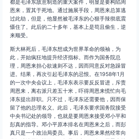
都是毛泽东故意制造的重大案件，明显是要构陷周
恩来，置其于死地。通过施展手段，周恩来总算逃
过此劫，但是，他显然被毛泽东的心狠手辣彻底震
慑住了。此后的二十多年，基本上是苟且偷生，逆
来顺受。
斯大林死后，毛泽东想成为世界革命的领袖，为
此，开始疯狂地提升经济指标。而作为国务院总
理，周恩来担心欲速则不达，因而同意反对急躁冒
进。结果，再次引起毛泽东的忌恨。在1958年1月
的一次中央会议上，毛泽东表示要反反冒进，斥责
周恩来，离右派只差五十米，吓得周恩来慌忙向毛
泽东提出辞职。只不过，毛泽东还需要他，因而保
留了他的总理名义。此后，毛泽东要求国务院接受
中央书记处的领导，也就是要周恩来接受邓小平和
彭真的指导。邓小平原本排名在周恩来之后，而彭
真只是一个政治局委员。事后，周恩来果然经常向