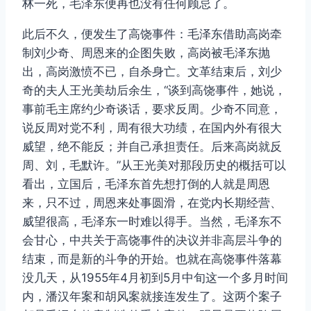
林一死，毛泽东便再也没有任何顾忌了。
此后不久，便发生了高饶事件：毛泽东借助高岗牵
制刘少奇、周恩来的企图失败，高岗被毛泽东抛
出，高岗激愤不已，自杀身亡。文革结束后，刘少
奇的夫人王光美劫后余生，“谈到高饶事件，她说，
事前毛主席约少奇谈话，要求反周。少奇不同意，
说反周对党不利，周有很大功绩，在国内外有很大
威望，绝不能反；并自己承担责任。后来高岗就反
周、刘，毛默许。”从王光美对那段历史的概括可以
看出，立国后，毛泽东首先想打倒的人就是周恩
来，只不过，周恩来处事圆滑，在党内长期经营、
威望很高，毛泽东一时难以得手。当然，毛泽东不
会甘心，中共关于高饶事件的决议并非高层斗争的
结束，而是新的斗争的开始。也就在高饶事件落幕
没几天，从1955年4月初到5月中旬这一个多月时间
内，潘汉年案和胡风案就接连发生了。这两个案子