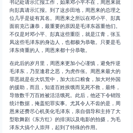
书记处请示汇报工作，如果邓小平不在，周恩来就
向彭真请示汇报。到了这步田地，周恩来的总理之
位几乎是徒有其名。周恩来之所以在邓小平、彭真
面前克己谦恭，最重要的原因是毛泽东器重他们。
不仅是对邓小平、彭真这些重臣，就是江青，张玉
凤这些毛泽东的身边人，也都极为恭敬。只要是毛
泽东倚重的人，周恩来都十分恭敬。
在此后的岁月里，周恩来更加小心谨慎，避免忤逆
毛泽东，乃至逢君之恶，为虎作伥。周恩来最大的
罪恶就是在大饥荒中，加大出口粮食，加大对外国
的援助，而且，知道百姓挨饿而见死不救，最终，
导致数千万百姓被活活饿死。此后，他还下令销毁
统计数据，掩盖犯罪实事。尤其令人不齿的是，周
恩来还费尽心机美化毛泽东，亲自倡导和主持了大
型歌舞剧《东方红》的排演以及电影的拍摄，为毛
泽东大搞个人崇拜，起到了特殊的作用。