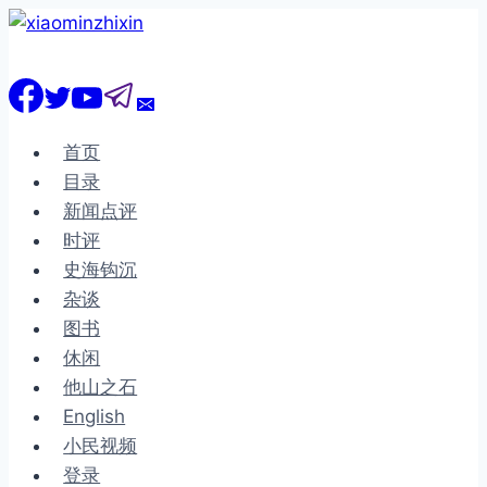
跳
到
内
容
首页
目录
新闻点评
时评
史海钩沉
杂谈
图书
休闲
他山之石
English
小民视频
登录