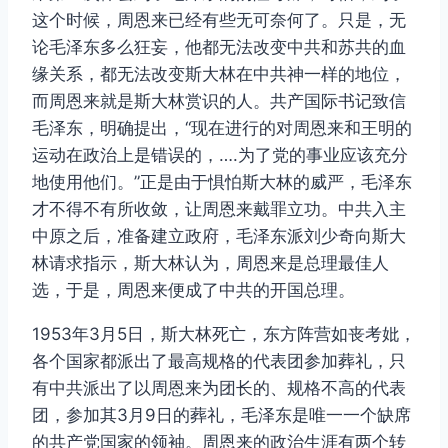
这个时候，周恩来已经有些无可奈何了。只是，无
论毛泽东多么狂妄，他都无法改变中共和苏共的血
缘关系，都无法改变斯大林在中共神一样的地位，
而周恩来就是斯大林赏识的人。共产国际书记致信
毛泽东，明确提出，“现在进行的对周恩来和王明的
运动在政治上是错误的，….为了党的事业应该充分
地使用他们。”正是由于惧怕斯大林的威严，毛泽东
才不得不有所收敛，让周恩来戴罪立功。中共入主
中原之后，准备建立政府，毛泽东派刘少奇向斯大
林请求指示，斯大林认为，周恩来是总理最佳人
选，于是，周恩来便成了中共的开国总理。
1953年3月5日，斯大林死亡，东方阵营如丧考妣，
各个国家都派出了最高规格的代表团参加葬礼，只
有中共派出了以周恩来为团长的、规格不高的代表
团，参加其3月9日的葬礼，毛泽东是唯一一个缺席
的共产党国家的领袖。周恩来的政治生涯有两个转