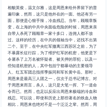
相貌英俊，温文尔雅，这是周恩来给外界留下的普
遍印象，然而，这只是他外在的一面。他还有另一
面，那便是心狠手辣，冷血残忍。当年，顾顺章叛
变，在上海的中共中央面临危险的时候，周恩来亲
自带人杀死了顾顺章一家十多口，连佣人都不放
过。这样的经历，在中共的领袖当中，还找不出第
二个。至于，在中央红军撤离江西苏区之前，为了
不暴露长征行踪，为了维护红军的机密，他更是下
令屠杀了上万名被怀疑者、被关押的罪犯，以及一
些知道机密的人，其中包括宁都暴动的主要领导
人、红五军团总指挥季振同和军长黄中岳。那时，
周恩来是最高三人团之一，仅次于总书记博古。对
于周恩来而言，杀人，这只是大笔一挥、下一道命
令而已。然而，也足以反应出周恩来极端的冷血和
残忍。可以说，即使和历史上那些著名的铁血人物
相比，周恩来也绝对不是一个泛泛之辈。然而，周