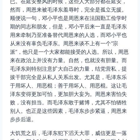
已。在延安整风的时候，这些人大部分都在延安，
然而，周恩来被毛泽东羞辱时，完全是孤立无援。
顺便说一句，邓小平也是周恩来在法国勤工俭学时
期的同志和朋友，但是，邓小平后来一直是毛泽东
用来牵制乃至准备替代周恩来的人选，而邓小平也
从来没有辜负毛泽东。周恩来谈不上有一个“宗
派”，他只是一个大家都能接受的人选。所以，周恩
来在政治上并没有力量。自然，也就没有胆量。而
毛泽东则特别注意扩大自己的力量，结党营私，提
拔干部完全是从私人关系出发。尤其是，毛泽东乐
于用坏人、用恶棍；善于用坏人、用恶棍。这让毛
泽东变得更加可怕，更加胆大妄为。周恩来害怕失
败，没有担当。而毛泽东敢于赌博，尤其不怕牺牲
别人。也正是这些因素，毛泽东步步紧逼，周恩来
步步后退。
大饥荒之后，毛泽东犯下滔天大罪，威信更是一落