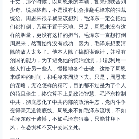
千丈，那个时候，以周恩来的本领，如果他联合刘
少奇、说服林彪，不是没有机会推翻毛泽东的独裁
统治。周恩来很早就应该想到，毛泽东一定会把他
们都打倒，乃至于置于死地。只是，周恩来没有这
样的胆量，更没有这样的担当。毛泽东一直想打倒
周恩来，然而始终没有成功，因为，毛泽东想要清
除的敌人太多了。他本人除了搞阴谋诡计，并没有
治国的能力，为了避免他的统治崩溃，只能利用一
些人打击另一些人，慢慢地各个击破。这给了周恩
来缓冲的时间，和毛泽东周旋下去。只是，周恩来
的谋略，无论怎样的精巧，目的都不过是为了个人
的苟且偷生，终究算不上是政治智慧。毛泽东控制
中共，彻底恶化了中共内部的政治生态，党内斗争
变得毫无道德底线。周恩来不如毛泽东流氓，不如
毛泽东敢于赌博，不如毛泽东狠毒，只能甘拜下
风，在恐惧和不安中委屈至死。