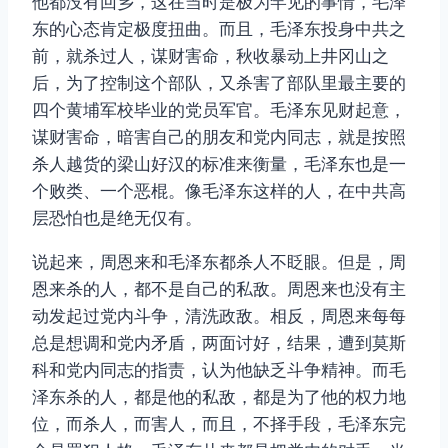
他都没有回乡，这在当时是极为罕见的事情，毛泽
东的心态肯定极度扭曲。而且，毛泽东投身中共之
前，就杀过人，谋财害命，秋收暴动上井冈山之
后，为了控制这个部队，又杀害了部队里最主要的
四个黄埔军校毕业的党员军官。毛泽东见财起意，
谋财害命，暗害自己的朋友和党内同志，就是按照
杀人越货的梁山好汉的标准来衡量，毛泽东也是一
个败类、一个恶棍。像毛泽东这样的人，在中共高
层恐怕也是绝无仅有。
说起来，周恩来和毛泽东都杀人不眨眼。但是，周
恩来杀的人，都不是自己的私敌。周恩来也没有主
动发起过党内斗争，清洗政敌。相反，周恩来每每
总是想调和党内矛盾，两面讨好，结果，遭到莫斯
科和党内同志的指责，认为他缺乏斗争精神。而毛
泽东杀的人，都是他的私敌，都是为了他的权力地
位，而杀人，而害人，而且，不择手段，毛泽东完