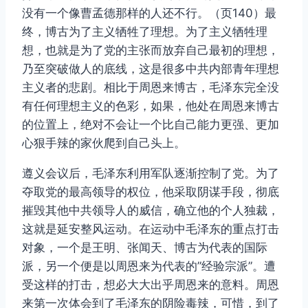
没有一个像曹孟德那样的人还不行。（页140）最
终，博古为了主义牺牲了理想。为了主义牺牲理
想，也就是为了党的主张而放弃自己最初的理想，
乃至突破做人的底线，这是很多中共内部青年理想
主义者的悲剧。相比于周恩来博古，毛泽东完全没
有任何理想主义的色彩，如果，他处在周恩来博古
的位置上，绝对不会让一个比自己能力更强、更加
心狠手辣的家伙爬到自己头上。
遵义会议后，毛泽东利用军队逐渐控制了党。为了
夺取党的最高领导的权位，他采取阴谋手段，彻底
摧毁其他中共领导人的威信，确立他的个人独裁，
这就是延安整风运动。在运动中毛泽东的重点打击
对象，一个是王明、张闻天、博古为代表的国际
派，另一个便是以周恩来为代表的”经验宗派”。遭
受这样的打击，想必大大出乎周恩来的意料。周恩
来第一次体会到了毛泽东的阴险毒辣，可惜，到了