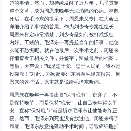
楚的事情，然而，却持续发酵了近八年，几乎贯穿
整个文革，成为周恩来晚年无法消除的心病。林彪
死后，在毛泽东的提示下，周恩来又专门在大会上
详细介绍了事情的首尾。作为刘少奇专案组组长，
周恩来肯定非常清楚，刘少奇是如何被打成叛徒、
内奸、工贼的。毛泽东一再提起当年的旧事，他怎
么能不恐惧呢。就在他最后一次手术之前，周恩来
仔细查看了相关文件，并签字，留做最后的档案，
然后，大声说：“我是忠于党、忠于人民的，我不是
投降派！”对此，邓颖超要汪东兴向毛泽东报告。周
恩来的这些话，原本就是说给毛泽东听的。
周恩来在晚年一再提出要“保持晚节”，说穿了，不
是保持晚节，而是保持“晚安”，让自己晚年得以平
安，宣称“保持晚节”就是祈求毛泽东让他能寿终正
寝。然而，毛泽东到死也没有放过他。周恩来得了
癌症，毛泽东故意拖延动手术时间，导致癌细胞扩