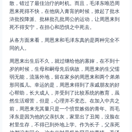
散，错过了最佳治疗的时机。而且，毛泽东唯恐周
恩来死得不快，在他病入膏肓的时候，掀起了批水
浒批投降派、批林批孔批周公的运动，让周恩来到
死不得安宁，在担心和恐惧之中死去。
从各方面来看，周恩来和毛泽东真的是两种完全不
同的人。
周恩来出生后不久，就过继给他的寡婶，在不到十
岁的时候，生母和嗣母先后病故，周恩来的生父懦
弱无能，流落外地，留在家乡的周恩来和两个弟弟
形同孤儿。幸运的是，周恩来得到了亲戚朋友的好
心帮助，长大成人，并受到了比较系统的教育，虽
然生活艰苦，但是，心理并不变态。在加入中共之
前，周恩来充其量只是一个愤世嫉俗的青年。而毛
泽东是因为他的父亲扒灰，家里出了丑闻，没脸在
村里生存，不得已到外地上学。作为长子，父亲死