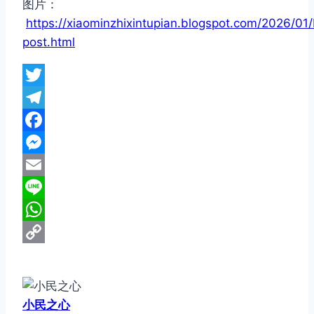
图片：
https://xiaominzhixintupian.blogspot.com/2026/01/
post.html
Twitter
Telegram
Facebook
Messenger
Email
Line
WhatsApp
Copy
Link
小民之心