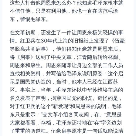
这些人打击他周恩来怎么办？他知道毛泽东根本就
不信任他，只是在利用他，他也一直在防范毛泽
东，警惕毛泽东。
在文革初期，还发生了一件让周恩来极为恐惧的事
情。红卫兵在30年代上海的旧报纸上发现了《伍豪
等脱离共党启事》，他们得知伍豪就是周恩来后，
将《启事》送到了中央文革，江青随后转给林彪、
周恩来和康生。周恩来随即让身边全部的工作人员
查找相关资料，并写信给毛泽东说明原委：这个启
示是国民党伪造的，当时，他本人已经在江西苏
区。事实上，当年，毛泽东还以中华苏维埃主席的
名义发表了声明，揭穿国民党的阴谋。奇怪的是，
对于红卫兵的这个“新发现”和周恩来的说明，毛泽
东只是批示：“交文革小组各同志阅，存。”意思是
大家都看看，存档，毛泽东还特地在“存”字旁边划
了重重的两道杠。伍豪启事原本是一句话就能说清