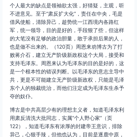
个人最大的缺点是领袖欲太强，好猜疑，主观，听
不进意见。至于“肃反扩大化”，责任在中央，毛是
借风使船，清除异己，趁势统一江西境内各路红
军，统一领导，目的是好的，手段狠了些，但这样
的大笔没有足够的政治胆量，敢于承担后果的人，
也是做不出来的。（120页）周恩来劝博古为了打
败蒋介石，建立无产阶级新政权这个大局，接受和
支持毛泽东。周恩来认为毛泽东的目的是好的，这
是一个根本性的错误判断。以毛泽东的意志主导中
共，更是不可能建立无产阶级新政权，只能是毛泽
东个人的独裁统治，而他们注定成为毛泽东生杀予
夺的奴仆。
博古是中共高层少有的理想主义者，知道毛泽东利
用肃反清洗大批同志，实属“个人野心家”（页
122），知道毛泽东有浓厚的封建帝王意识，排除
异己，心狠手辣，但他也认为，目前是逐鹿中原，