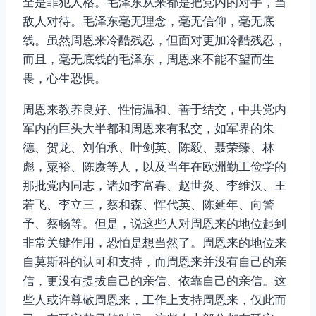
全是罪犯人格。毛泽东从来都是把党内的对手，当
敌人对待。毛泽东毫无理念，毫无信仰，毫无底
线。虽然周恩来冷酷残忍，但面对更加冷酷残忍，
而且，毫无底线的毛泽东，周恩来不能不望而生
畏，心生恐惧。
周恩来教养良好、性情温和、善于结交，中共党内
军内的巨头大半都和周恩来有私交，如军界的朱
德、贺龙、刘伯承、叶剑英、陈毅、聂荣臻、林
彪，粟裕、陈赓等人，以及当年在欧洲勤工俭学的
那批党内同志，诸如李富春、赵世炎、李维汉、王
若飞、李立三，蔡和森、恽代英、陈延年、向警
予、蔡畅等。但是，说这些人对周恩来的地位起到
非常关键作用，恐怕是想当然了。周恩来的地位来
自莫斯科的认可和支持，而周恩来并没有自己的亲
信，更没有提拔自己的亲信、依靠自己的亲信。这
些人或许尊敬周恩来，工作上支持周恩来，仅此而