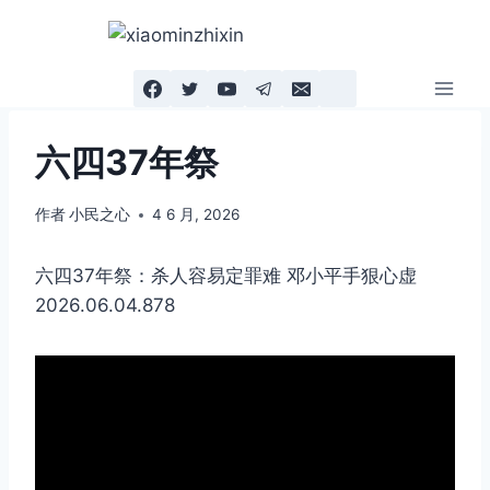
跳
到
内
容
六四37年祭
作者
小民之心
4 6 月, 2026
六四37年祭：杀人容易定罪难 邓小平手狠心虚
2026.06.04.878