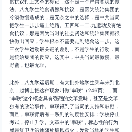
食抗议打上文革的标记，这不是一个严肃客观的做
法。八九学生绝食请愿和抗议，是因为统治集团的
冷漠傲慢造成的，是无奈之中的选择，是中共当局
把学生一步步逼上绝路。五四和一二.九运动没有绝
食抗议，那是因为当时的社会贤达和统治集团都很
快做出回应，学生根本不需要走到绝食这一步。这
三次学生运动最关键的差别，不是学生的行动，而
是统治集团的反应。这其中，中共当局最傲慢、最
野蛮，也最无耻。
此外，八九学运后期，有大批外地学生乘车来到北
京，赵博士把这种现象叫做“串联”（246页），而
“串联”这个概念具有强烈的文革意味，甚至是文革
独有的政治事件。串联得到了当局的支持和鼓励，
而且，串联背后有一系列的制度性安排：学校停止
考试，停止升学。文革中的“串联”，标志性的行为
就是红卫兵沿途随处煽风点火，发动当地的学生和