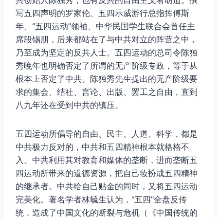
共创始人陈独秀，也有反共的自由主义者胡适。撰
写五四声明的罗家伦、五四示威游行总指挥傅斯
年、“五四运动”领袖、中华民国学生联合会首任主
席段锡朋，后来都站在了与中共对立的阵营之中，
乃至成为坚定的反共人士。五四运动的总司令陈独
秀晚年也明确否定了所谓的无产阶级专政，等于从
根本上否定了中共。陈独秀先生提出的无产阶级要
求的集会、结社、言论、出版、罢工之自由，直到
八九年还在受到中共的镇压。
五四运动所倡导的自由、民主、人道、科学，都是
中共极力反对的，中共和五四精神根本就格格不
入。中共利用其对教育和媒体的垄断，进而垄断五
四运动所带来的道德资源，把自己妆扮成五四精神
的继承者。中共给自己贴金的同时，又将五四运动
完美化。著名学者林毓生认为，“五四”全盘反传
统，造成了中国文化的断裂与危机（《中国传统的