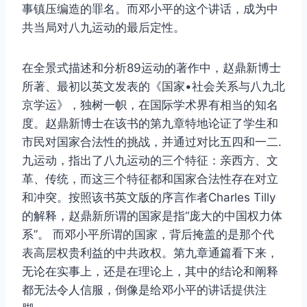
事镇压编造的罪名。而邓小平的这个讲话，成为中
共当局对八九运动的最后定性。
在全景式描述和分析89运动的著作中，赵鼎新博士
所著、最初以英文发表的《国家•社会关系与八九北
京学运》，独树一帜，在国际学术界有相当的知名
度。赵鼎新博士在该书的第九章特地论证了学生和
市民对国家合法性的挑战，并通过对比五四和一二.
九运动，指出了八九运动的三个特征：亲西方、文
革、传统，而这三个特征都和国家合法性存在对立
和冲突。按照该书英文版的序言作者Charles Tilly
的解释，赵鼎新所谓的国家是指“庞大的中国权力体
系”。 而邓小平所谓的国家，背后掩盖的是那个代
表高层权贵利益的中共政权。第九章通篇看下来，
无论在实事上，还是在理论上，其中的结论和阐释
都无法令人信服，倒像是给邓小平的讲话提供注