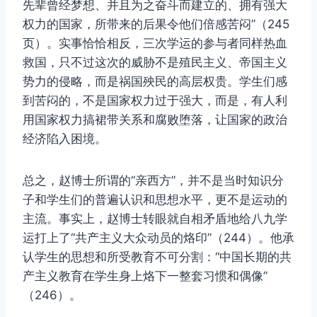
先辈曾经梦想、并且为之奋斗而建立的、拥有强大
权力的国家，所带来的后果令他们倍感苦闷”（245
页）。实事恰恰相反，三次学运的参与者同样热血
救国，只不过这次的威胁不是殖民主义、帝国主义
势力的侵略，而是祸国殃民的高层权贵。学生们感
到苦闷的，不是国家权力过于强大，而是，有人利
用国家权力搞裙带关系和腐败堕落，让国家的政治
经济陷入困境。
总之，赵博士所谓的“亲西方”，并不是当时知识分
子和学生们的普遍认识和思想水平，更不是运动的
主流。事实上，赵博士转眼就自相矛盾地给八九学
运打上了“共产主义大众动员的烙印”（244）。他承
认学生的思想和所受教育不可分割：“中国长期的共
产主义教育在学生身上烙下一整套习惯和偶像”
（246）。