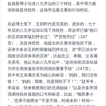
赵鼎新博士论述八九学运的三个特征，其中用力最
深的就是传统性，这场学运最主要的行动特征。
在赵博士笔下，五四时代是完美的、进步的；七十
年后的八九学运却出现了传统性，而这早已被“他们
的五四前辈猛烈抨击过”、“严厉批判过”（247
页）。涉及传统性，他提出的主要依据包括下跪，
还有许多在五四时期被猛烈抨击过、并”早已淡出中
国政治话语体系的言辞“，比如忠义、孝顺、泛亲属
关系等。他认为在八九学运中，“这些传统话语却成
为学生用来激发市民同情的重要手段”（247页）。
其中有泛亲属关系为核心的标语：“妈妈，我们没有
错！“、“妈妈：我饿，但是我吃不下！“、“赵爷爷，
李叔叔，快来救救我们的兄弟姐妹！“以及许多所谓
强调传统价值观的口号和标语，比如：“饿死事小
“，“忠孝不能两全““不是不报，时候未到！时间一