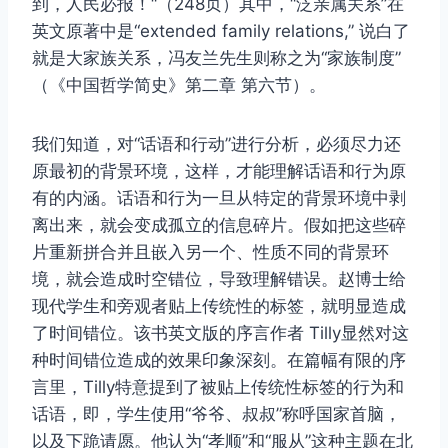
到，人民必报！“（248页）其中，“泛亲属关系”在
英文原著中是“extended family relations,” 说白了
就是大家族关系，冯友兰先生则称之为“家族制度”
（《中国哲学简史》第二章 第六节）。
我们知道，对“话语和行动”进行分析，必须尽力还
原最初的背景环境，这样，才能理解话语和行为原
有的内涵。话语和行为一旦从特定的背景环境中剥
离出来，就会变成孤立的信息碎片。假如把这些碎
片重新拼合并且嵌入另一个、性质不同的背景环
境，就会造成时空错位，导致理解错误。赵博士给
现代学生和旁观者贴上传统性的标签，就明显造成
了时间错位。该书英文版的序言作者 Tilly显然对这
种时间错位造成的效果印象深刻。在篇幅有限的序
言里，Tilly特意提到了被贴上传统性标签的行为和
话语，即，学生使用“爷爷、叔叔”称呼国家首脑，
以及下跪请愿。他认为“孝顺”和“服从”这种主题在北