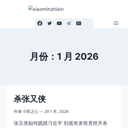
跳
到
内
容
月份：1 月 2026
杀张又侠
作者
小民之心
29 1 月, 2026
张又侠如何践踏习近平 到底有多恨竟然开杀