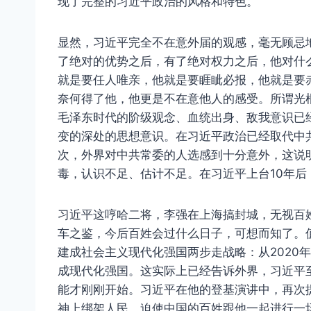
现了完整的习近平政治的风格和特色。
显然，习近平完全不在意外届的观感，毫无顾忌
了绝对的优势之后，有了绝对权力之后，他对什
就是要任人唯亲，他就是要睚眦必报，他就是要
奈何得了他，他更是不在意他人的感受。所谓光
毛泽东时代的阶级观念、血统出身、敌我意识已
变的深处的思想意识。在习近平政治已经取代中
次，外界对中共常委的人选感到十分意外，这说
毒，认识不足、估计不足。在习近平上台10年
习近平这哼哈二将，李强在上海搞封城，无视百
车之鉴，今后百姓会过什么日子，可想而知了。
建成社会主义现代化强国两步走战略：从2020年
成现代化强国。这实际上已经告诉外界，习近平至
能才刚刚开始。习近平在他的登基演讲中，再次提
神上绑架人民，迫使中国的百姓跟他一起进行一