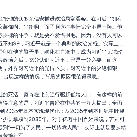
地把他的众多亲信安插进政治局常委会。在习近平拥有
么装饰啊、平衡啊、面子啊这些事情完全不屑一顾。他
赤裸裸的斗争，就是要不爱惜羽毛。因为，没有人可以
棍不知99，习近平就是一个典型的政治光棍。实际上，
经印在他的脑子里，融化在血液中，成为习近平无法改
共政治之后，充分认识习近平，已是十分必要。而这
明，外界对习近平的光棍本质，对习近平的决绝和狠
后，出现这样的情况，背后的原因很值得深思。
姓的死活，蔡奇在北京强行驱赶低端人口，有这样的前
值得注意的是，习近平曾经在中共的十九大提出，全面
到2035年基本实现现代化；从2035年到本世纪中叶建
少要掌权到2035年。对于亿万中国百姓来说，苦难可
到“一切为了人民、一切依靠人民”，实际上就是要从精
场苦难行军。