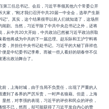
出任第三任总书记。会后，习近平率领其他六个常委公开
大家，“刚才我们召开中共20届一中全会，选举产生新
书记”。其实，这个结果很早以前人们就知道了，这场所
的闹剧。当然，习近平除了中共中央总书记之外，还将
说，从中共20大开始，中共政治已然被习近平政治所取
味着他将成为中共的下一届总理。赵乐际和王沪宁料将
常委，并担任中央书记处书记。习近平的大秘丁薛祥也
个便是中纪委书记李希。而被一些人看好的胡春华不仅
被逐出政治舞台了。
此前，上海封城，由于当局不负责任，出现了严重的人
强遭到了各界的严厉斥责，一时声名狼藉。但是，上海
。显然，对李强的表现，习近平的评价和民众的评价，
痛恨不已，然而，却可能获得了习近平发自内心的赞