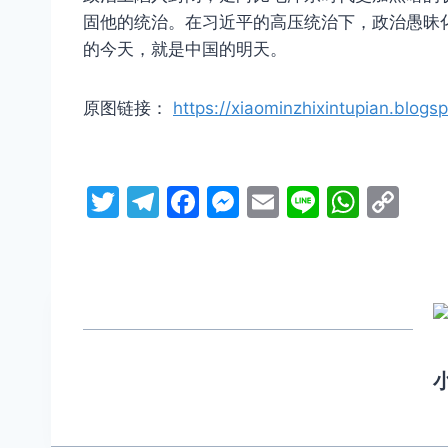
固他的统治。在习近平的高压统治下，政治愚昧
的今天，就是中国的明天。
原图链接：
https://xiaominzhixintupian.blog
T
T
F
M
E
Li
W
C
w
el
a
e
m
n
h
o
itt
e
c
s
ai
e
at
p
er
gr
e
s
l
s
y
a
b
e
A
Li
m
o
n
p
n
o
g
p
k
k
er