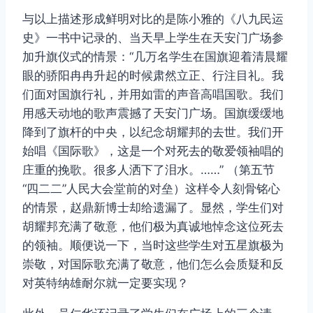
与以上描述形成鲜明对比的是陈小雅的《八九民运
史》一书中记录的、当天早上学生在天安门广场参
加升旗仪式的情景：“几万名学生在国旗迎着清晨耀
眼的骄阳冉冉升起的时候肃然立正、行注目礼。我
们面对国旗行礼，并用如雷的声音高唱国歌。我们
用感天动地的歌声震撼了天安门广场。国旗缓缓地
降到了旗杆的中央，以纪念胡耀邦的去世。我们开
始唱《国际歌》，这是一个对死去的敬爱领袖唱的
庄重的挽歌。很多人洒下了泪水。……” （第五节
“四二二”人民大会堂前的对垒）这样令人刻骨铭心
的情景，赵鼎新博士却给遗漏了。显然，学生们对
胡耀邦充满了敬意，他们极为真诚地悼念这位死去
的领袖。顺便说一下，当时这些学生对五星旗极为
崇敬，对国际歌充满了敬意，他们怎么会质疑和反
对英特纳雄耐尔就一定要实现？