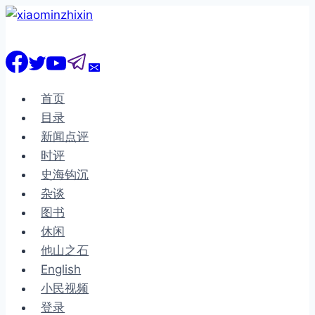
跳
到
内
容
首页
目录
新闻点评
时评
史海钩沉
杂谈
图书
休闲
他山之石
English
小民视频
登录