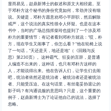
显而易见，赵鼎新博士的叙述和原文大相径庭。至
于邓朴方这个秘书的身份究竟如何，常劲并没有细
说。关键是，邓朴方愿意劝邓小平辞职，然后解除
戒严，这个说法的真实性很令人怀疑。也是在这本
书中，当时的广场总指挥柴玲也提到了一个涉及邓
朴方的重要情节：有记者看到邓朴方就说：“哎，朴
方，现在学生又闹事了，你怎么看？”他在轮椅上说
了一句话，“天还是天，地还是地”（《回顾与反
思》第230页）。这种霸气、狂妄的言辞，是普通
人编造不出来的，这种话，也只有邓朴方这样的
人，才能说得出来。他在告诉人们，让学生们去闹
吧，统治者依然还是统治者，被统治者还是被统治
者、只能受压迫。在这句话里，有丝毫妥协退让的
影子吗？有沟通说服的意思吗？只是，这个重要的
例子，赵鼎新博士为了论证他自己的说法，选择了
忽略。