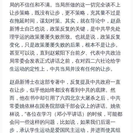
局的不信任和不满。当局所做的这一切完全谈不上
让步策略，既没有让步，更不策略，充其量不过是
在拖延时间，谋划对策。其实，就在导论中，赵鼎
新博士自己也说，政策反复的关键，是中共早先处
理学运的政策屡屡失败所致。也就是说，政策反复
变化，只是政策屡屡失败的后果，根本不是让步。
甚至可以说，直到赵紫阳下台前夕、代表中共政治
局常委会发表正式讲话之前，在对四二六社论给学
生运动的定性上，中共当局并没有任何的让步。
赵鼎新博士在这部专著中，反复提及中共政府一直
在让步，似乎他始终都没有看到中共的底牌。然
而，他在书中却引用了六四北京大屠杀之后，中共
常委姚依林在国务院部级干部会议上的讲话。姚依
林说，“各位在学习（邓小平讲话）的时候，可能都
会问一些这样的问题，比如说，如果我们后退一
步，承认学生运动是爱国民主运动，并进而使其组