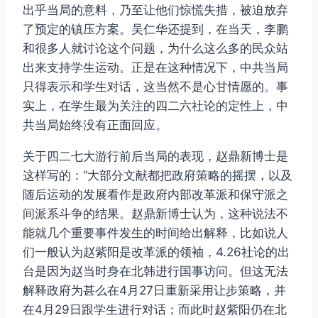
出乎当局的意料，乃至让他们惊慌失措，被迫放弃
了预定的镇压方案。吴仁华还提到，在当天，李鹏
和很多人就讨论这个问题，为什么这么多的民众站
出来支持学生运动。正是在这种情况下，中共当局
只得表示和学生对话，这当然不是心甘情愿的。事
实上，在学生最为关注的四二六社论的定性上，中
共当局始终没有正面回应。
关于四二七大游行前后当局的表现，赵鼎新博士是
这样写的：“大部分文献都把政府策略的摇摆，以及
随后运动的发展看作是政府内部改革派和保守派之
间派系斗争的结果。赵鼎新博士认为，这种说法不
能就几个重要事件发生的时间给出解释，比如说人
们一般认为赵紫阳是改革派的领袖，4.26社论的出
台是因为赵当时身在北韩进行国事访问。但这无法
解释政府为甚么在4月27日重新采用让步策略，并
在4月29日跟学生进行对话；而此时赵紫阳仍在北