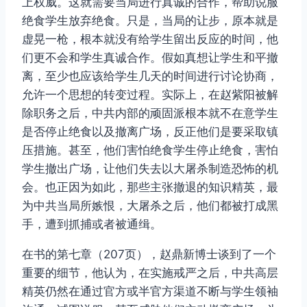
上权威。这就需要当局进行真诚的合作，帮助说服
绝食学生放弃绝食。只是，当局的让步，原本就是
虚晃一枪，根本就没有给学生留出反应的时间，他
们更不会和学生真诚合作。假如真想让学生和平撤
离，至少也应该给学生几天的时间进行讨论协商，
允许一个思想的转变过程。实际上，在赵紫阳被解
除职务之后，中共内部的顽固派根本就不在意学生
是否停止绝食以及撤离广场，反正他们是要采取镇
压措施。甚至，他们害怕绝食学生停止绝食，害怕
学生撤出广场，让他们失去以大屠杀制造恐怖的机
会。也正因为如此，那些主张撤退的知识精英，最
为中共当局所嫉恨，大屠杀之后，他们都被打成黑
手，遭到抓捕或者被通缉。
在书的第七章（207页），赵鼎新博士谈到了一个
重要的细节，他认为，在实施戒严之后，中共高层
精英仍然在通过官方或半官方渠道不断与学生领袖