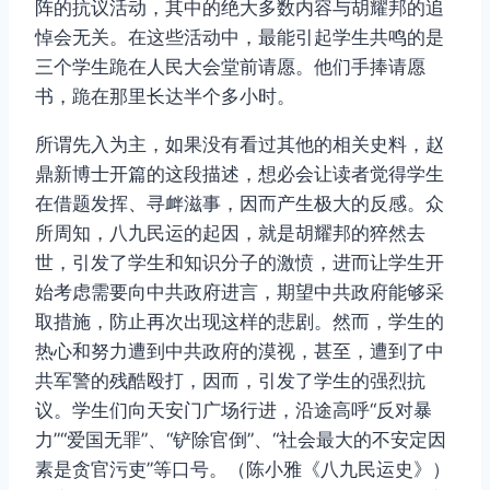
阵的抗议活动，其中的绝大多数内容与胡耀邦的追
悼会无关。在这些活动中，最能引起学生共鸣的是
三个学生跪在人民大会堂前请愿。他们手捧请愿
书，跪在那里长达半个多小时。
所谓先入为主，如果没有看过其他的相关史料，赵
鼎新博士开篇的这段描述，想必会让读者觉得学生
在借题发挥、寻衅滋事，因而产生极大的反感。众
所周知，八九民运的起因，就是胡耀邦的猝然去
世，引发了学生和知识分子的激愤，进而让学生开
始考虑需要向中共政府进言，期望中共政府能够采
取措施，防止再次出现这样的悲剧。然而，学生的
热心和努力遭到中共政府的漠视，甚至，遭到了中
共军警的残酷殴打，因而，引发了学生的强烈抗
议。学生们向天安门广场行进，沿途高呼“反对暴
力”“爱国无罪”、“铲除官倒”、“社会最大的不安定因
素是贪官污吏”等口号。（陈小雅《八九民运史》）