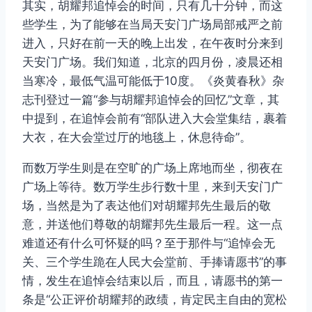
其实，胡耀邦追悼会的时间，只有几十分钟，而这
些学生，为了能够在当局天安门广场局部戒严之前
进入，只好在前一天的晚上出发，在午夜时分来到
天安门广场。我们知道，北京的四月份，凌晨还相
当寒冷，最低气温可能低于10度。《炎黄春秋》杂
志刊登过一篇“参与胡耀邦追悼会的回忆”文章，其
中提到，在追悼会前有“部队进入大会堂集结，裹着
大衣，在大会堂过厅的地毯上，休息待命”。
而数万学生则是在空旷的广场上席地而坐，彻夜在
广场上等待。数万学生步行数十里，来到天安门广
场，当然是为了表达他们对胡耀邦先生最后的敬
意，并送他们尊敬的胡耀邦先生最后一程。这一点
难道还有什么可怀疑的吗？至于那件与“追悼会无
关、三个学生跪在人民大会堂前、手捧请愿书”的事
情，发生在追悼会结束以后，而且，请愿书的第一
条是“公正评价胡耀邦的政绩，肯定民主自由的宽松