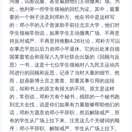
沟通，试图说服、甚至威胁他们主动撤离广场。为
此，他列举一些学生领袖的回忆为证。其中，最重
要的一个例子涉及到邓朴方。他在书中是这样写
的：邓小平的儿子曾派助手前往北京大学，他们对
学生领袖常劲说，如果学生主动撤离广场、不再坚
持反对戒严、不再坚持推翻4.26社论，邓朴方可以
在事态平息以后力劝邓小平退休。它的出处来自德
国莱茵笔会和亚琛八九学社联合出版的《回顾与反
思》一书，这是十七位学生领袖对八九民主运动共
同进行的回顾和反思，记录了当时大量的细节。然
而，赵鼎新博士言之凿凿、郑重其事引用的这段
话，却和书上的原文有很大的不同。原文是这样
的，常劲说，邓朴方有个秘书，残联的一个秘书跑
到北大去找，说是你们如果有力量能够帮助他们的
话，邓朴方愿意劝邓小平辞职，然后解除戒严，所
有的学生从广场上拉下来。注意这几个关键词的顺
序：邓小平辞职、解除戒严、学生从广场上拉下。