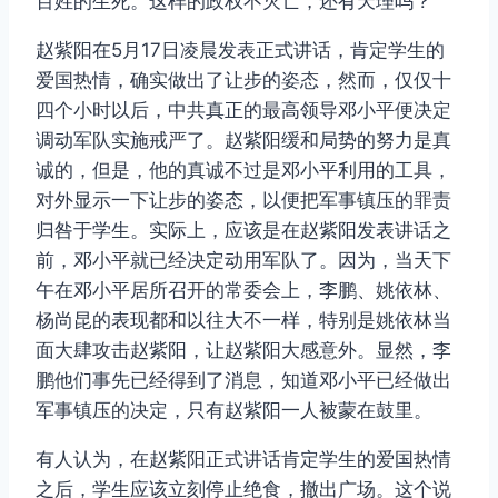
百姓的生死。这样的政权不灭亡，还有天理吗？
赵紫阳在5月17日凌晨发表正式讲话，肯定学生的
爱国热情，确实做出了让步的姿态，然而，仅仅十
四个小时以后，中共真正的最高领导邓小平便决定
调动军队实施戒严了。赵紫阳缓和局势的努力是真
诚的，但是，他的真诚不过是邓小平利用的工具，
对外显示一下让步的姿态，以便把军事镇压的罪责
归咎于学生。实际上，应该是在赵紫阳发表讲话之
前，邓小平就已经决定动用军队了。因为，当天下
午在邓小平居所召开的常委会上，李鹏、姚依林、
杨尚昆的表现都和以往大不一样，特别是姚依林当
面大肆攻击赵紫阳，让赵紫阳大感意外。显然，李
鹏他们事先已经得到了消息，知道邓小平已经做出
军事镇压的决定，只有赵紫阳一人被蒙在鼓里。
有人认为，在赵紫阳正式讲话肯定学生的爱国热情
之后，学生应该立刻停止绝食，撤出广场。这个说