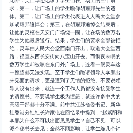
此外，吴仁华还记录了学生们在广场上的三个请
求，第一，让广场上的学生瞻仰胡耀邦先生的遗
体。第二，让广场上的学生代表进入人民大会堂参
加胡耀邦追悼会；第三，在胡耀邦追悼会结束后，
让他的灵柩在天安门广场绕一圈，让在场的数万名
学生为他最后送行。结果，学生们的要求全部被拒
绝，灵车由人民大会堂西南门开出，取道大会堂西
路，径直从西长安街向八宝山开去。而彻夜未眠的
数万学生却被晾在东门外广场上，连看一眼灵车这
一愿望都无法实现。至于学生们跪请领导人李鹏出
来见面的请求，更是遭到了无情的拒绝。不要说领
导人没有出来，就连一个工作人员都没有接受学生
的请愿书。不要说学生极为愤怒，就连许多中共的
高级干部都十分不满。前中共江苏省委书记、新华
社香港分社社长许家屯在回忆录中提到，“赵紫阳和
李鹏为什么不可以出面见见学生？自己不见，可以
派个秘书长去见；全然不顾影响，让学生跪几个钟