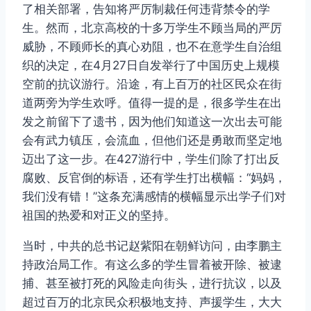
了相关部署，告知将严厉制裁任何违背禁令的学
生。然而，北京高校的十多万学生不顾当局的严厉
威胁，不顾师长的真心劝阻，也不在意学生自治组
织的决定，在4月27日自发举行了中国历史上规模
空前的抗议游行。沿途，有上百万的社区民众在街
道两旁为学生欢呼。值得一提的是，很多学生在出
发之前留下了遗书，因为他们知道这一次出去可能
会有武力镇压，会流血，但他们还是勇敢而坚定地
迈出了这一步。在427游行中，学生们除了打出反
腐败、反官倒的标语，还有学生打出横幅：“妈妈，
我们没有错！”这条充满感情的横幅显示出学子们对
祖国的热爱和对正义的坚持。
当时，中共的总书记赵紫阳在朝鲜访问，由李鹏主
持政治局工作。有这么多的学生冒着被开除、被逮
捕、甚至被打死的风险走向街头，进行抗议，以及
超过百万的北京民众积极地支持、声援学生，大大