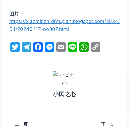
图片：
https://xiaominzhixintupian.blogspot.com/2024/
04/20240417-no307.html
T
T
F
M
E
Li
W
C
w
el
a
e
m
n
h
o
itt
e
c
s
ai
e
at
p
er
gr
e
s
l
s
y
a
b
e
A
Li
m
o
n
p
n
小民之心
o
g
p
k
k
er
文
上一页
下一步