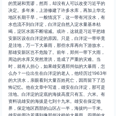
的荒诞和荒谬，然而，却没有人可以改变习近平的
决定。多年来，上游修建了许多水库，再加上华北
地区长期干旱，一般情况下，这一带有河没水，有
水也流不到白洋淀，白洋淀自然入淀水量基本枯
竭，淀区水面不断缩减。或许，这就是习近平把雄
安新区设在白洋淀的原因。只是，白洋淀一带毕竟
是洼地，万一下大暴雨，那些水库再向下游放水，
那雄安新区岂不危险了。前年，郑州一带下大雨，
周边的水库又突然泄洪，造成了严重的灾难。当
时，就有人担心，如果雄安遇郑州似的大暴雨，怎
么办？一位出生在白洋淀的老人，他经历过1963年
的大洪水，亲眼看到大量百姓死亡，因而留下了恐
怖记忆。他在文章中写道，雄安在白洋淀，那可是
洼地。白洋淀的淀底的海拔高度只有五、六米。有
资料说雄安的海拔是七到十九米。雄安在保定地
界，保定地区西部的山区占一半，海拔约一千米。
雄安的周边若遇到像郑州这样的大暴雨，四周的水