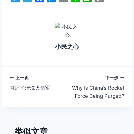
w
el
a
e
m
n
h
o
itt
e
c
s
ai
e
at
p
er
gr
e
s
l
s
y
a
b
e
A
Li
m
o
n
p
n
小民之心
o
g
p
k
k
er
文
上一页
下一步
习近平清洗火箭军
Why Is China’s Rocket
章
Force Being Purged?
导
航
类似文章