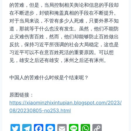
的苦难，但是，当局控制相关舆论和信息的手段却
在不断进步，封锁和掩盖真相的手段在不断提升。
对于当局来说，不管有多少人死难，只要外界不知
道，那就等于什么也没有发生。虽然，他们不能防
止灾难伤害百姓，然而，他们却能够防止百姓做出
反抗，保持习近平所强调的社会大局稳定，这也是
习近平可以不在意百姓死活的重要原因。可以想
见，雄安之后还有雄安，涿州之后还有涿州。
中国人的苦难什么时候是个结束呢？
原图链接：
https://xiaominzhixintupian.blogspot.com/2023/
08/20230805-no253.html
T
T
F
M
E
Li
W
C