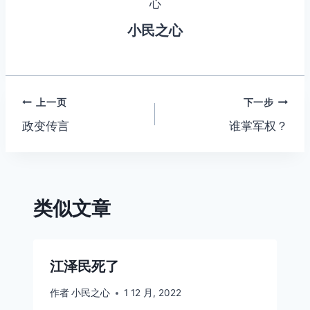
a
b
e
A
Li
m
o
n
p
n
小民之心
o
g
p
k
k
er
文
上一页
下一步
政变传言
谁掌军权？
章
导
航
类似文章
江泽民死了
作者
小民之心
1 12 月, 2022