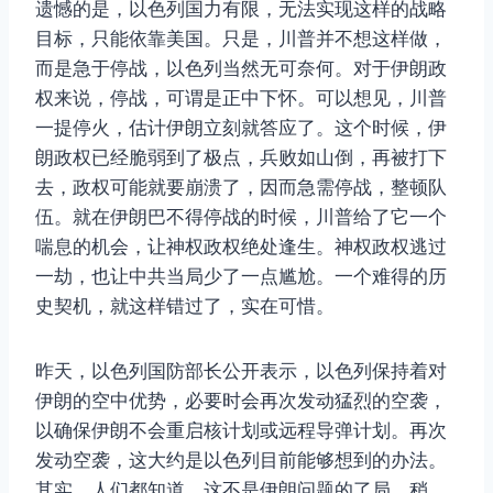
遗憾的是，以色列国力有限，无法实现这样的战略
目标，只能依靠美国。只是，川普并不想这样做，
而是急于停战，以色列当然无可奈何。对于伊朗政
权来说，停战，可谓是正中下怀。可以想见，川普
一提停火，估计伊朗立刻就答应了。这个时候，伊
朗政权已经脆弱到了极点，兵败如山倒，再被打下
去，政权可能就要崩溃了，因而急需停战，整顿队
伍。就在伊朗巴不得停战的时候，川普给了它一个
喘息的机会，让神权政权绝处逢生。神权政权逃过
一劫，也让中共当局少了一点尴尬。一个难得的历
史契机，就这样错过了，实在可惜。
昨天，以色列国防部长公开表示，以色列保持着对
伊朗的空中优势，必要时会再次发动猛烈的空袭，
以确保伊朗不会重启核计划或远程导弹计划。再次
发动空袭，这大约是以色列目前能够想到的办法。
其实，人们都知道，这不是伊朗问题的了局。稍