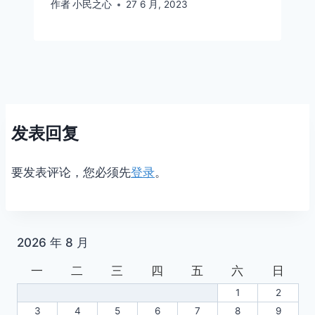
作者
小民之心
27 6 月, 2023
发表回复
要发表评论，您必须先
登录
。
2026 年 8 月
一
二
三
四
五
六
日
1
2
3
4
5
6
7
8
9