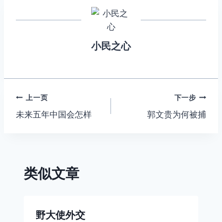
er
gr
e
s
l
s
y
a
b
e
A
Li
m
o
n
p
n
小民之心
o
g
p
k
k
er
文
上一页
下一步
未来五年中国会怎样
郭文贵为何被捕
章
导
航
类似文章
野大使外交