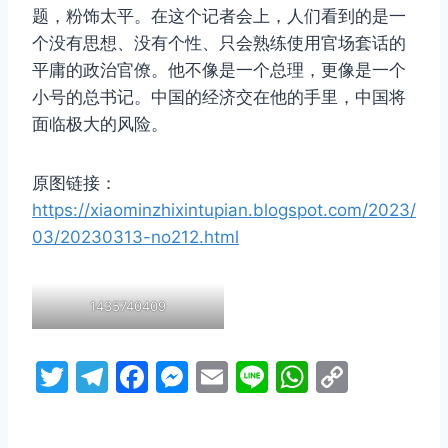
题，粉饰太平。在这个记者会上，人们看到的是一
个没有思想、没有个性、只会熟练使用官场套话的
平庸的政治官僚。他不像是一个总理，更像是一个
小号的总书记。中国的经济交在他的手里，中国将
面临极大的风险。
原图链接：
https://xiaominzhixintupian.blogspot.com/2023/
03/20230313-no212.html
1435740409
T
T
F
M
E
Li
W
C
w
el
a
e
m
n
h
o
itt
e
c
s
ai
e
at
p