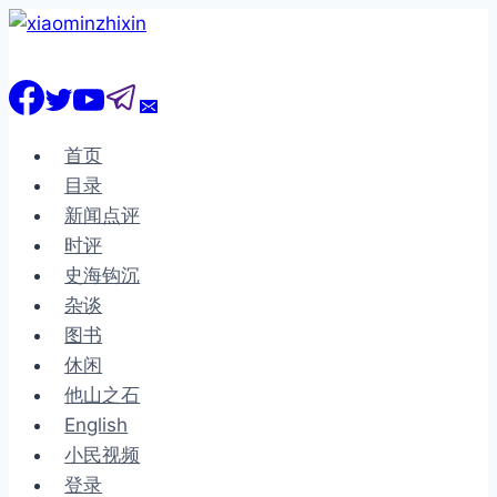
跳
到
内
容
首页
目录
新闻点评
时评
史海钩沉
杂谈
图书
休闲
他山之石
English
小民视频
登录