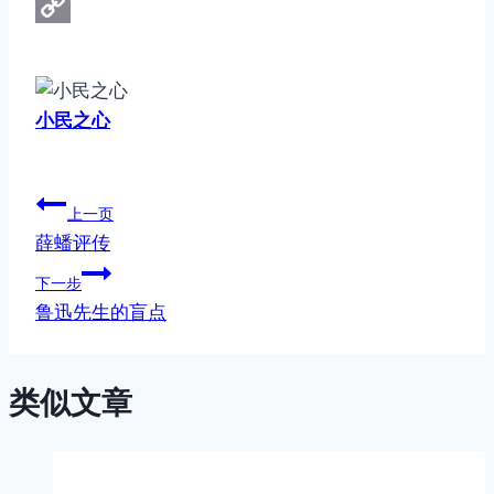
WhatsApp
Copy
Link
小民之心
文
上一页
薛蟠评传
章
下一步
导
鲁迅先生的盲点
航
类似文章