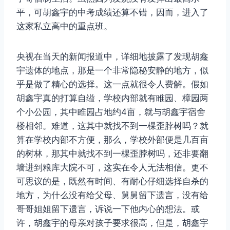
平，可胡鑫宇的中考成绩还算不错，因而，进入了
这家私立高中的重点班。
央视在当天的新闻报道中，详细地披露了发现胡鑫
宇遗体的地点，那是一个非常隐秘安静的地方，似
乎是做了精心的选择。这一点就很令人费解。假如
胡鑫宇真的打算自缢，学校内部就有睢园、樟园两
个小公园，其中睢园占地约4亩，就与胡鑫宇宿舍
楼相邻。难道，这其中就找不到一棵歪脖树吗？就
算在学校内部不方便，那么，学校外部便是几百亩
的树林，那其中就找不到一棵歪脖树吗，还非要翻
墙进到粮库大院不可，这实在令人无法相信。更不
可思议的是，既然有时间、有耐心仔细选择自杀的
地方，为什么没有给父母、舅舅留下遗言，没有给
哥哥姐姐留下遗言，诉说一下他内心的想法。或
许，胡鑫宇的母亲对孩子要求很高，但是，胡鑫宇