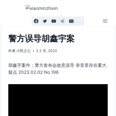
跳
到
内
容
警方误导胡鑫宇案
作者
小民之心
3 2 月, 2023
胡鑫宇案件：警方发布会故意误导 录音里存在重大
疑点 2023.02.02 No.196