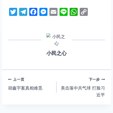
T
T
F
M
E
Li
W
C
w
el
a
e
m
n
h
o
itt
e
c
s
ai
e
at
p
er
gr
e
s
l
s
y
a
b
e
A
Li
m
o
n
p
n
小民之心
o
g
p
k
k
er
文
上一页
下一步
胡鑫宇案真相难觅
美击落中共气球 打脸习
章
近平
导
航