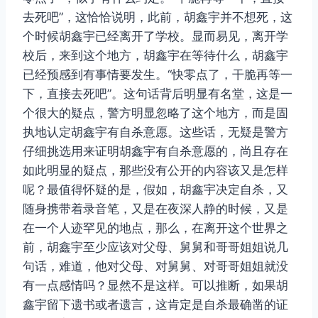
去死吧”，这恰恰说明，此前，胡鑫宇并不想死，这
个时候胡鑫宇已经离开了学校。显而易见，离开学
校后，来到这个地方，胡鑫宇在等待什么，胡鑫宇
已经预感到有事情要发生。“快零点了，干脆再等一
下，直接去死吧”。这句话背后明显有名堂，这是一
个很大的疑点，警方明显忽略了这个地方，而是固
执地认定胡鑫宇有自杀意愿。这些话，无疑是警方
仔细挑选用来证明胡鑫宇有自杀意愿的，尚且存在
如此明显的疑点，那些没有公开的内容该又是怎样
呢？最值得怀疑的是，假如，胡鑫宇决定自杀，又
随身携带着录音笔，又是在夜深人静的时候，又是
在一个人迹罕见的地点，那么，在离开这个世界之
前，胡鑫宇至少应该对父母、舅舅和哥哥姐姐说几
句话，难道，他对父母、对舅舅、对哥哥姐姐就没
有一点感情吗？显然不是这样。可以推断，如果胡
鑫宇留下遗书或者遗言，这肯定是自杀最确凿的证