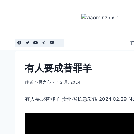
跳
到
内
容
有人要成替罪羊
作者
小民之心
1 3 月, 2024
有人要成替罪羊 贵州省长急发话 2024.02.29 No