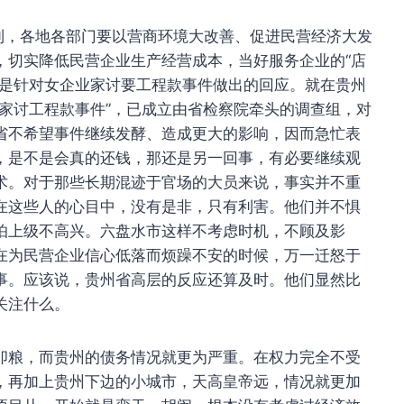
到，各地各部门要以营商环境大改善、促进民营经济大发
，切实降低民营企业生产经营成本，当好服务企业的“店
然是针对女企业家讨要工程款事件做出的回应。就在贵州
家讨工程款事件”，已成立由省检察院牵头的调查组，对
省不希望事件继续发酵、造成更大的影响，因而急忙表
，是不是会真的还钱，那还是另一回事，有必要继续观
术。对于那些长期混迹于官场的大员来说，事实并不重
在这些人的心目中，没有是非，只有利害。他们并不惧
怕上级不高兴。六盘水市这样不考虑时机，不顾及影
在为民营企业信心低落而烦躁不安的时候，万一迁怒于
事。应该说，贵州省高层的反应还算及时。他们显然比
关注什么。
卯粮，而贵州的债务情况就更为严重。在权力完全不受
，再加上贵州下边的小城市，天高皇帝远，情况就更加