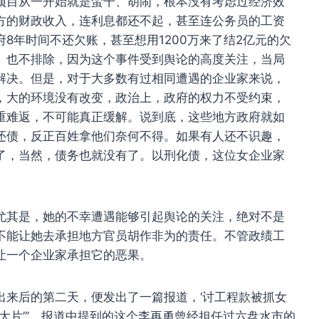
项目从一开始就是蛮干、胡闹，根本没有考虑过经济效
方的财政收入，连利息都还不起，甚至连公务员的工资
8年时间不还欠账，甚至想用1200万来了结2亿元的欠
。也不排除，因为这个事件受到舆论的高度关注，当局
解决。但是，对于大多数有过相同遭遇的企业家来说，
，大的环境没有改变，政治上，政府的权力不受约束，
重难返，不可能真正缓解。说到底，这些地方政府就如
还债，反正百姓拿他们奈何不得。如果有人还不识趣，
了，当然，债务也就没有了。以刑化债，这位女企业家
尤其是，她的不幸遭遇能够引起舆论的关注，绝对不是
不能让她去承担地方官员胡作非为的责任。不管政绩工
让一个企业家承担它的恶果。
出来后的第二天，便发出了一篇报道，‘讨工程款被抓女
大片”’。报道中提到的这个李再勇曾经担任过六盘水市的