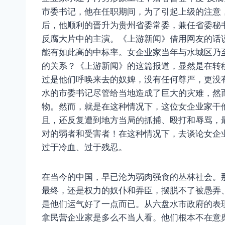
市委书记，他在任职期间，为了引起上级的注意，
后，他顺利的晋升为贵州省委常委，兼任省委秘书
反腐大片中的主演。《上游新闻》借用网友的话
能有如此高的中标率。女企业家当年与水城区乃
的关系？《上游新闻》的这篇报道，显然是在转
过是他们呼唤来去的奴婢，没有任何尊严，更没
水的市委书记尽管给当地造成了巨大的灾难，然
物。然而，就是在这种情况下，这位女企业家干
且，还反复遭到地方当局的抓捕、殴打和辱骂，
对的弱者和受害者！在这种情况下，去谈论女企
过于冷血、过于残忍。
在当今的中国，早已沦为弱肉强食的丛林社会。
最终，还是权力的奴仆和弄臣，摆脱不了被愚弄
是他们运气好了一点而已。从六盘水市政府的表
拿民营企业家是多么不当人看。他们根本不在意