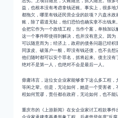
恶劣。上项目随意，欠账随意，抓人随意。很多
益，也根本没有考虑拿钱还账。事实上，很多地
都拖欠，哪里有钱还民营企业的款项？六盘水政府
账，除了霸道无耻，他们恐怕也确实拿不出钱来
会把它作为一个政绩工程，当作个案，单独加以
这一个事件即使得到解决，也并没有意义。因为
可以随意而为；经济上，政府的债务问题已经积
同泼皮、破落户一般，即没有钱还债，也不去想
他们随时都可以安个罪名，抓将起来。债主没有
绝对不是第一人，也绝对不会是最后一人。
毋庸讳言，这位女企业家能够拿下这么多工程，
等闲之辈。但是，无论如何，她是一个受害者，
程如何荒谬，责任都在政府，无论如何，也不能
重庆市的《上游新闻》在女企业家讨工程款事件
企业家承建李再勇形象工程，后者曾登年度“反腐