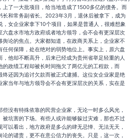
上了一大批项目，给当地造成了1500多亿的债务。而
长和常务副省长。2023年3月，退休后被拿下，成为
说，女企业家拿下10个项目，如果是普通人，很难想象
至六盘水市地方政府或者地方领导，会不会有更深层次
移舆论的焦点。大家都知道，在政商关系上，企业家不
有任何保障，处在绝对的弱势地位上。事实上，原六盘
而，他却不断高升，后来已经成为贵州省举足轻重的人
他的政绩工程却被长时间拖欠了两亿元的工程款，而
最终还因为追讨欠款而被正式逮捕。这位女企业家是绝
业家当年与地方领导会不会有更深层次的关系，实在是
那些没有特殊依靠的民营企业家，无论一时多么风光，
、被坑害的下场。有些人或许能够躲过灾难，那也不过
现可以看出，地方政府是多么的肆无忌惮、无法无天，
舆论的谴责，更不在意公信力的丧失。只是，这一次，