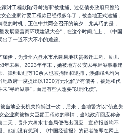
业家讨工程款陷‘寻衅滋事’被批捕、过亿债务政府只愿给
这位女企业家讨要工程款已经很多年了，被当地正式逮捕，
消息的时机，正值中共两会召开的前夕，尤其巧的是，
量发展暨营商环境建设大会”，在这个时间点上，《中国
局出了一道不大不小的难题。
艺珈伊，为贵州六盘水市承建易地扶贫搬迁工程、幼儿
款8年未果。2023年年末，她被地方公安以寻衅滋事罪逮
师、律师助理等10余人也被拘留和逮捕，涉嫌罪名均为
地政府一度提出以1200万元化解所有债务，被她和代
未“寻衅滋事”，而是有些人想要“以刑化债”。
已经被当地公安机关拘捕过一次，后来，当地警方以“侦查失
报道女企业家被拖欠巨额工程款的事情，当地政府回应称会
第二天，贵州六盘水市当局便做出回应，宣称报道均不
播。他们没有想到，《中国经营报》的记者随即在网上