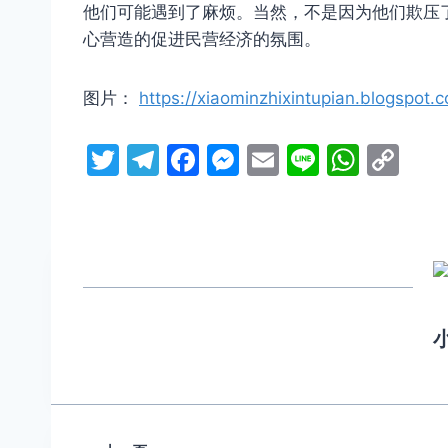
他们可能遇到了麻烦。当然，不是因为他们欺压
心营造的促进民营经济的氛围。
图片：
https://xiaominzhixintupian.blogspo
T
T
F
M
E
Li
W
C
w
el
a
e
m
n
h
o
itt
e
c
s
ai
e
at
p
er
gr
e
s
l
s
y
a
b
e
A
Li
m
o
n
p
n
o
g
p
k
k
er