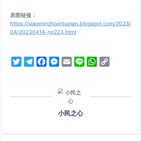
原图链接：
https://xiaominzhixintupian.blogspot.com/2023/
04/20230414-no223.html
T
T
F
M
E
Li
W
C
w
el
a
e
m
n
h
o
itt
e
c
s
ai
e
at
p
er
gr
e
s
l
s
y
a
b
e
A
Li
m
o
n
p
n
小民之心
o
g
p
k
k
er