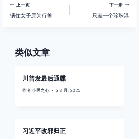
文
上一页
下一步
锁住女子原为行善
只差一个珍珠港
章
导
航
类似文章
川普发最后通牒
作者
小民之心
5 3 月, 2025
习近平改邪归正