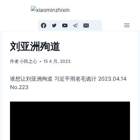
跳
到
内
容
刘亚洲殉道
作者
小民之心
15 4 月, 2023
谁想让刘亚洲殉道 习近平用老毛诡计 2023.04.14
No.223