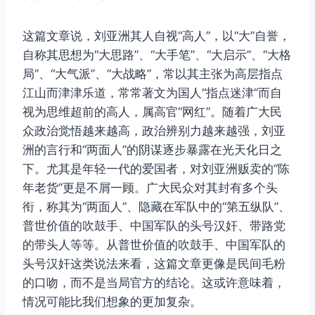
这篇文章说，刘亚洲其人自视“高人”，以“大”自誉，
自称其思想为“大思路”、“大手笔”、“大启示”、“大格
局”、“大气派”、“大战略”，常以其主张为高层指点
江山而津津乐道，常常著文为国人“指点迷津”而自
视为思维超前的高人，属高官“网红”。随着广大民
众政治觉悟越来越高，政治辨别力越来越强，刘亚
洲的言行和“两面人”的阴谋逐步暴露在光天化日之
下。尤其是年轻一代的爱国者，对刘亚洲贩卖的“陈
年老货”更是不屑一顾。广大民众对其封有多个头
衔，称其为“两面人”、隐藏在军队中的“第五纵队”、
普世价值的吹鼓手、中国军队的头号汉奸、带路党
的带头人等等。从普世价值的吹鼓手、中国军队的
头号汉奸这类说法来看，这篇文章更像是民间毛粉
的口吻，而不是当局官方的结论。这或许意味着，
情况可能比我们想象的更加复杂。