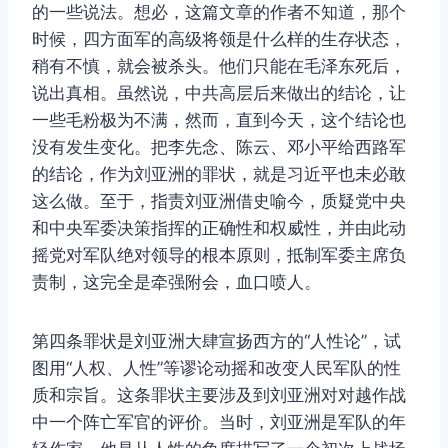
的一些说法。想必，这篇文章的作者不知道，那个
时候，四方面军的高级将领是什么样的生存状态，
稍有不慎，就会被杀头。他们只能在毛泽东死后，
说出真相。虽然说，中共高层后来做出的结论，让
一些毛粉极为不满，然而，直到今天，这个结论也
没有发生变化。把李先念、陈云、邓小平给西路军
的结论，作为刘亚洲的罪状，就是习近平也未必敢
这么做。至于，指责刘亚洲借史喻今，质疑党中央
和中央军委决策指挥的正确性和权威性，并由此动
摇党对军队绝对领导的根本原则，抵制军委主席负
责制，这完全是牵强附会，血口喷人。
第四条罪状是刘亚洲大肆宣扬西方的“人性论”，试
图用“人权、人性”等谬论动摇和改变人民军队的性
质和宗旨。这条罪状主要涉及到刘亚洲对对越作战
中一个阵亡军官的评价。当时，刘亚洲是军队的年