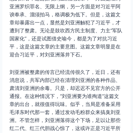
亚洲罗织罪名、无限上纲，另一方面是对习近平阿
谀奉承、溜须拍马，格调极为低下。但是，这篇文
章却暴露出一点，显然是刘亚洲触犯了习近平，才
遭到了整肃。无论是鼓吹西方民主制度、力主“军队
国家化”，还是试图借史喻今，都是为了对抗习近
平，这是这篇文章的主要意图。这篇文章明显是在
迎合习近平，对刘亚洲落井下石。
刘亚洲被整肃的传言已经流传很久了，近日，还有
消息说，共军内部已经在清理刘亚洲的各种作品、
肃清刘亚洲的余毒。只是，却迟迟不见官方的公开
通报。在这种情况下，“刘亚洲要为谁殉道”这篇文
章的出台，就很值得玩味。似乎，当局是准备采用
毛泽东时代那一套，通过发动毛粉群众来搞臭刘亚
洲。不管怎样，刘亚洲落得这个下场，足以让那些
红二代、红三代胆战心惊了，这或许正是习近平所