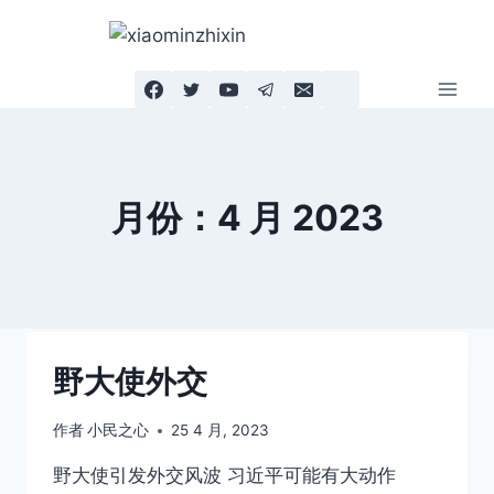
跳
到
内
容
月份：4 月 2023
野大使外交
作者
小民之心
25 4 月, 2023
野大使引发外交风波 习近平可能有大动作